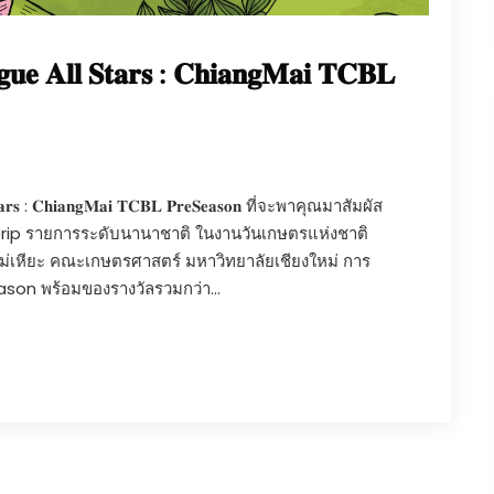
𝐠𝐮𝐞 𝐀𝐥𝐥 𝐒𝐭𝐚𝐫𝐬 : 𝐂𝐡𝐢𝐚𝐧𝐠𝐌𝐚𝐢 𝐓𝐂𝐁𝐋
𝐒𝐭𝐚𝐫𝐬 : 𝐂𝐡𝐢𝐚𝐧𝐠𝐌𝐚𝐢 𝐓𝐂𝐁𝐋 𝐏𝐫𝐞𝐒𝐞𝐚𝐬𝐨𝐧 ที่จะพาคุณมาสัมผัส
ip รายการระดับนานาชาติ ในงานวันเกษตรแห่งชาติ
่แม่เหียะ คณะเกษตรศาสตร์ มหาวิทยาลัยเชียงใหม่ การ
son พร้อมของรางวัลรวมกว่า...