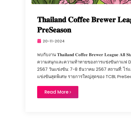
𝐓𝐡𝐚𝐢𝐥𝐚𝐧𝐝 𝐂𝐨𝐟𝐟𝐞𝐞 𝐁𝐫𝐞𝐰𝐞𝐫 𝐋𝐞
𝐏𝐫𝐞𝐒𝐞𝐚𝐬𝐨𝐧
20-11-2024
พบกับงาน 𝐓𝐡𝐚𝐢𝐥𝐚𝐧𝐝 𝐂𝐨𝐟𝐟𝐞𝐞 𝐁𝐫𝐞𝐰𝐞𝐫 𝐋𝐞𝐚𝐠𝐮𝐞 𝐀𝐥𝐥 
ความสนุกและความท้าทายของการแข่งขันกาแฟ Dr
2567 วันแข่งขัน: 7-8 ธันวาคม 2567 สถานที่: ไร
แข่งขันสุดพิเศษ รายการใหญ่สุดของ TCBL PreSea
Read More