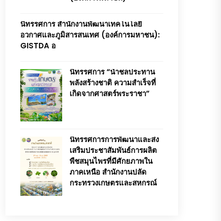
นิทรรศการ สำนักงานพัฒนาเทคโนโลยี
อวกาศและภูมิสารสนเทศ (องค์การมหาชน):
GISTDA อ
นิทรรศการ “น้ำชลประทาน
พลังสร้างชาติ ความสำเร็จที่
เกิดจากศาสตร์พระราชา”
นิทรรศการการพัฒนาและส่ง
เสริมประชาสัมพันธ์การผลิต
พืชสมุนไพรที่มีศักยภาพใน
ภาคเหนือ สำนักงานปลัด
กระทรวงเกษตรและสหกรณ์