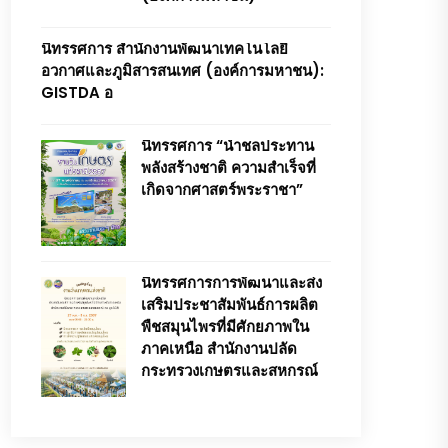
นิทรรศการ สำนักงานพัฒนาเทคโนโลยี
อวกาศและภูมิสารสนเทศ (องค์การมหาชน):
GISTDA อ
นิทรรศการ “น้ำชลประทาน
พลังสร้างชาติ ความสำเร็จที่
เกิดจากศาสตร์พระราชา”
นิทรรศการการพัฒนาและส่ง
เสริมประชาสัมพันธ์การผลิต
พืชสมุนไพรที่มีศักยภาพใน
ภาคเหนือ สำนักงานปลัด
กระทรวงเกษตรและสหกรณ์